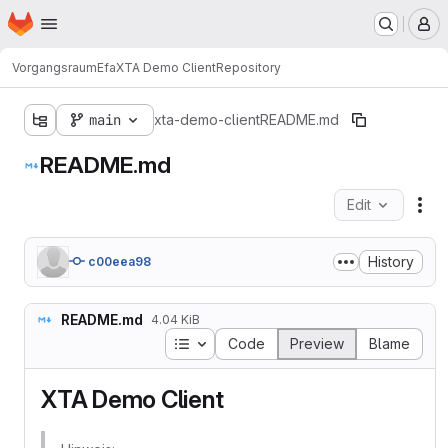
Homepage
Skip to main content
M
Vorgangsraum
Efa
XTA Demo Client
Repository
main
xta-demo-client
README.md
README.md
Edit
Fil
History
c00eea98
README.md
4.04 KiB
Table of contents
Code
Preview
Blame
XTA Demo Client